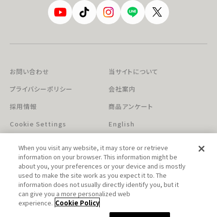
お問い合わせ
当サイトについて
プライバシーポリシー
会社案内
採用情報
商品アンケート
Cookie Settings
English
When you visit any website, it may store or retrieve
information on your browser. This information might be
about you, your preferences or your device and is mostly
used to make the site work as you expect it to. The
information does not usually directly identify you, but it
can give you a more personalized web
このホームページに掲載されている著作物の無断利用を禁じます。
experience.
Cookie Policy