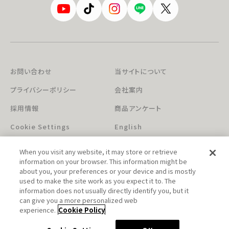
お問い合わせ
当サイトについて
プライバシーポリシー
会社案内
採用情報
商品アンケート
Cookie Settings
English
When you visit any website, it may store or retrieve
information on your browser. This information might be
about you, your preferences or your device and is mostly
used to make the site work as you expect it to. The
information does not usually directly identify you, but it
can give you a more personalized web
このホームページに掲載されている著作物の無断利用を禁じます。
experience.
Cookie Policy
© Aniplex Inc. All rights reserved.