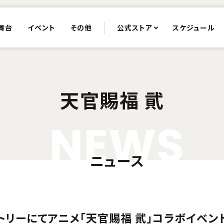
舞台
イベント
その他
公式ストア
スケジュール
天官賜福 貮
N
E
W
S
ニュース
トリーにてアニメ「天官賜福 貮」コラボイベン