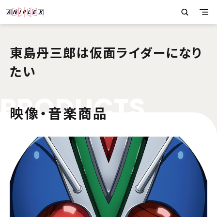
東島丹三郎は仮面ライダーになり
たい
P
R
O
D
U
C
T
S
映像・音楽商品