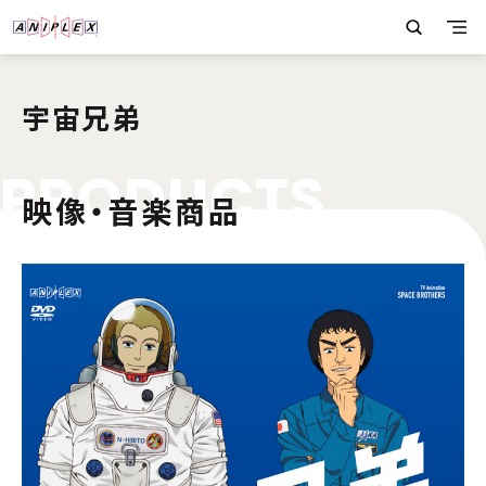
宇宙兄弟
P
R
O
D
U
C
T
S
映像・音楽商品