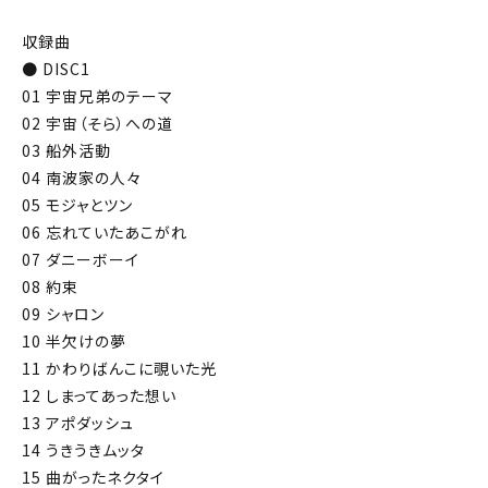
収録曲
● DISC1
01 宇宙兄弟のテーマ
02 宇宙（そら）への道
03 船外活動
04 南波家の人々
05 モジャとツン
06 忘れていたあこがれ
07 ダニーボーイ
08 約束
09 シャロン
10 半欠けの夢
11 かわりばんこに覗いた光
12 しまってあった想い
13 アポダッシュ
14 うきうきムッタ
15 曲がったネクタイ