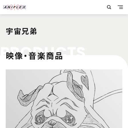
宇宙兄弟
P
R
O
D
U
C
T
S
映像・音楽商品