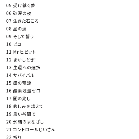
05 受け継ぐ夢
06 砂漠の夜
07 生きた石ころ
08 星の涙
09 そして誓う
10 ピコ
11 Mr.ヒビット
12 まかしとき！
13 生還への選択
14 サバイバル
15 銀の荒涼
16 酸素残量ゼロ
17 闇の兆し
18 悲しみを越えて
19 黒い谷間で
20 氷結のまなざし
21 コントロールじいさん
22 祈り