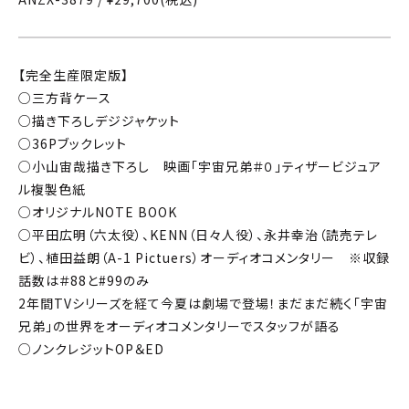
【完全生産限定版】
○三方背ケース
○描き下ろしデジジャケット
○36Pブックレット
○小山宙哉描き下ろし 映画「宇宙兄弟＃０」ティザービジュア
ル複製色紙
○オリジナルNOTE BOOK
○平田広明（六太役）、KENN（日々人役）、永井幸治（読売テレ
ビ）、植田益朗（A-1 Pictuers）オーディオコメンタリー ※収録
話数は＃88と#99のみ
2年間TVシリーズを経て今夏は劇場で登場！まだまだ続く「宇宙
兄弟」の世界をオーディオコメンタリーでスタッフが語る
○ノンクレジットOP＆ED