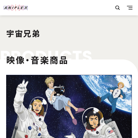
宇宙兄弟
P
R
O
D
U
C
T
S
映像・音楽商品