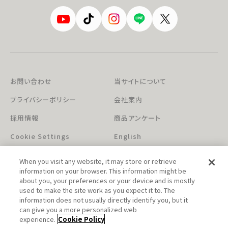
お問い合わせ
当サイトについて
プライバシーポリシー
会社案内
採用情報
商品アンケート
Cookie Settings
English
When you visit any website, it may store or retrieve
information on your browser. This information might be
about you, your preferences or your device and is mostly
used to make the site work as you expect it to. The
information does not usually directly identify you, but it
can give you a more personalized web
このホームページに掲載されている著作物の無断利用を禁じます。
experience.
Cookie Policy