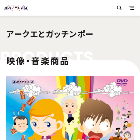
アークエとガッチンポー
P
R
O
D
U
C
T
S
映像・音楽商品