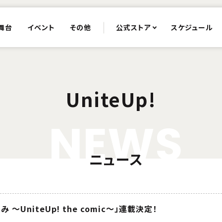
舞台
イベント
その他
公式ストア
スケジュール
UniteUp!
N
E
W
S
ニュース
～UniteUp! the comic～」連載決定！