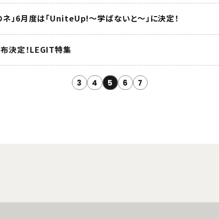
ネ」6月度は「UniteUp!～学ばないと～」に決定！
配布決定！LEGIT特集
3
4
5
6
7