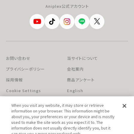
Aniplex公式アカウント
お問い合わせ
当サイトについて
プライバシーポリシー
会社案内
採用情報
商品アンケート
Cookie Settings
English
When you visit any website, it may store or retrieve
information on your browser. This information might be
about you, your preferences or your device and is mostly
used to make the site work as you expect it to. The
information does not usually directly identify you, but it
can give you a more personalized web