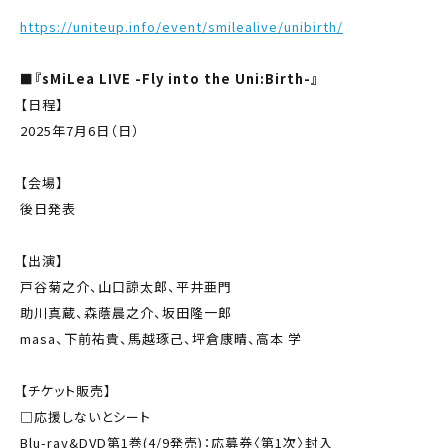
https://uniteup.info/event/smilealive/unibirth/
■『sMiLea LIVE -Fly into the Uni:Birth-』
【日程】
2025年7月6日（日）
【会場】
後日発表
【出演】
戸谷菊之介、山口諒太郎、平井亜門
助川真蔵、森蔭晨之介、坂田隆一郎
masa、下前祐貴、馬越琢己、坪倉康晴、高本 学
【チケット販売】
□応援しないとシート
Blu-ray&DVD第1巻(4/9発売)：応募券〈第1次〉封入