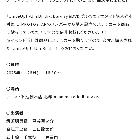
『UniteUp! -Uni:Birth-』Blu-ray&DVD 第1巻のアニメイト購入者を
対象に、PROTOSTARのメンバーから購入記念のステッカーを商品
に貼らせていただきますので是非お越しくださいませ！
※イベント当日は商品にステッカーを貼りますので、必ずご購入され
た「UniteUp! -Uni:Birth- 1」をお持ちください。
〇日時
2025年4月26日(土) 16:30～
〇場所
アニメイト池袋本店 北館9F animate hall BLACK
○出演者
清瀬明良役 戸谷菊之介
直江万里役 山口諒太郎
五十鈴川千紘役 平井亜門