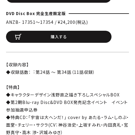
DVD Disc Box 完全生産限定版
ANZB- 17351〜17354 / ¥24,200(税込)
購入する
【収録内容】
◆収録話数：︓第24話 ～ 第34話（11話収録）
【特典】
◆キャラクターデザイン浅野直之描き下ろしスペシャルBOX
◆第2期Blu-ray Disc&DVD BOX発売記念イベント イベント
参加抽選申込券
◆特典CD：「宇宙は大ヘンだ！」 cover by あたる・ラム・しのぶ・
面堂・チェリー・サクラ(CV：神谷浩史・上坂すみれ・内田真礼・宮
野真守・高木 渉・沢城みゆき）