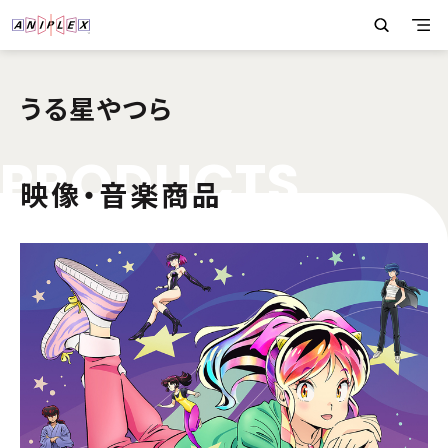
うる星やつら
P
R
O
D
U
C
T
S
映像・音楽商品