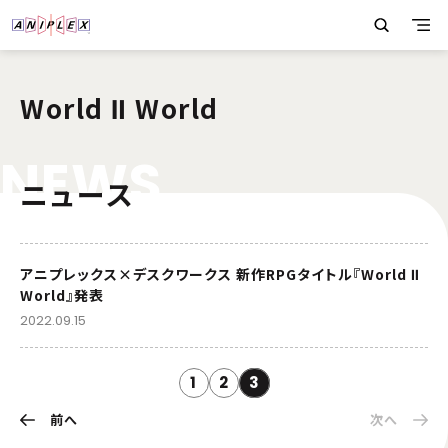
World Ⅱ World
N
E
W
S
ニュース
アニプレックス×デスクワークス 新作RPGタイトル『World Ⅱ
World』発表
2022.09.15
1
2
3
前へ
次へ