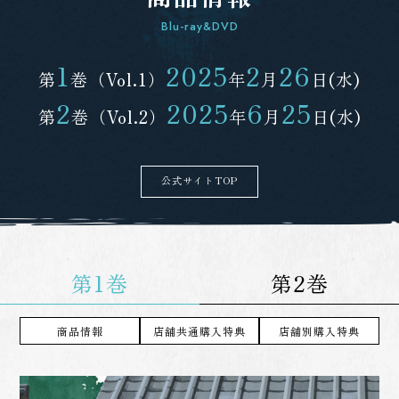
Blu-ray&DVD
1
2025
2
26
第
巻（Vol.1）
年
月
日(水)
2
2025
6
25
第
巻（Vol.2）
年
月
日(水)
公式サイトTOP
第1巻
第2巻
商品情報
店舗共通購入特典
店舗別購入特典