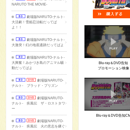
NARUTO THE MOVIE-
劇場版NARUTO-ナルト-
大活劇！雪姫忍法帖だってば
よ！！
劇場版NARUTO-ナルト-
大激突！幻の地底遺跡だってばよ
劇場版NARUTO-ナルト-
大興奮！みかづき島のアニマル騒
Blu-ray＆DVD告知
動だってばよ
プロモーション映像
劇場版NARUTO-
ナルト- ブラッド・プリズン
劇場版NARUTO-
ナルト- 疾風伝 ザ・ロストタワ
ー
Blu-ray＆DVD告知C
劇場版NARUTO-
ナルト- 疾風伝 火の意志を継ぐ