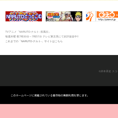
TVアニメ「NARUTO-ナルト- 疾風伝」
毎週木曜 夜7時30分～7時57分 テレビ東京系にて好評放送中!!
これまでの「NARUTO-ナルト-」サイトはこちら
©岸本斉史 ス
このホームページに掲載されている著作物の無断利用を禁じます。