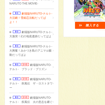
NARUTO THE MOVIE-
劇場版NARUTO-ナルト-
大活劇！雪姫忍法帖だってば
よ！！
劇場版NARUTO-ナルト-
大激突！幻の地底遺跡だってばよ
劇場版NARUTO-ナルト-
大興奮！みかづき島のアニマル騒
動だってばよ
劇場版NARUTO-
ナルト- ブラッド・プリズン
劇場版NARUTO-
ナルト- 疾風伝 ザ・ロストタワ
ー
劇場版NARUTO-
ナルト- 疾風伝 火の意志を継ぐ