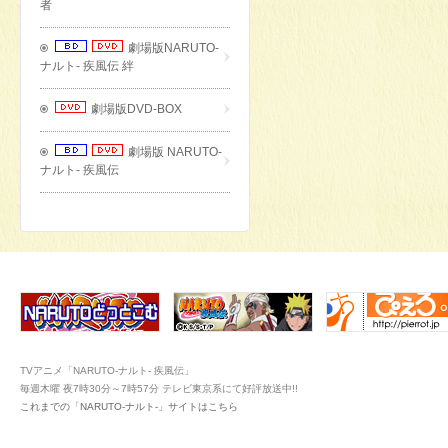
者
劇場版NARUTO-
ナルト- 疾風伝 絆
劇場版DVD-BOX
劇場版 NARUTO-
ナルト- 疾風伝
TVアニメ「NARUTO-ナルト- 疾風伝」
毎週木曜 夜7時30分～7時57分 テレビ東京系にて好評放送中!!
これまでの「NARUTO-ナルト-」サイトはこちら