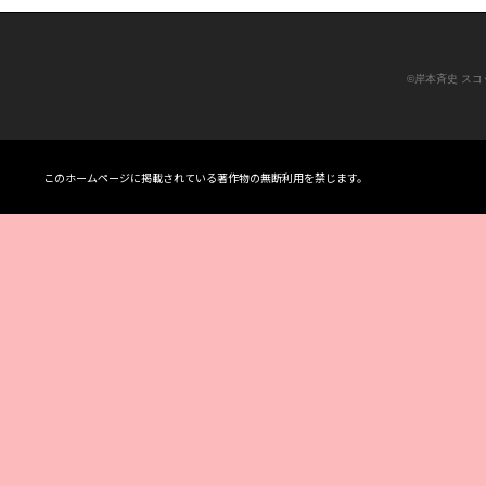
©岸本斉史 ス
このホームページに掲載されている著作物の無断利用を禁じます。