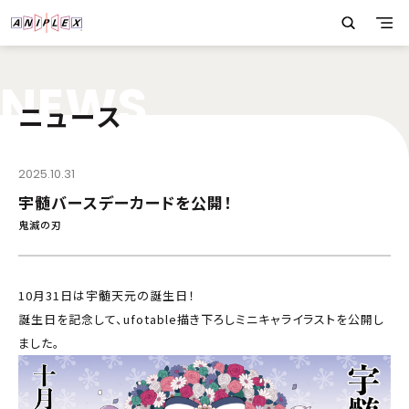
N
E
W
S
ニュース
2025.10.31
宇髄バースデーカードを公開！
鬼滅の刃
10月31日は宇髄天元の誕生日！
誕生日を記念して、ufotable描き下ろしミニキャライラストを公開し
ました。