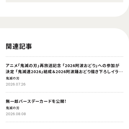
関連記事
アニメ「鬼滅の刃」再放送記念 「2026阿波おどり」への参加が
決定 「鬼滅連2026」結成＆2026阿波踊おどり描き下ろしイラス
トを公開
鬼滅の刃
2026.07.26
無一郎バースデーカードを公開！
鬼滅の刃
2026.08.08