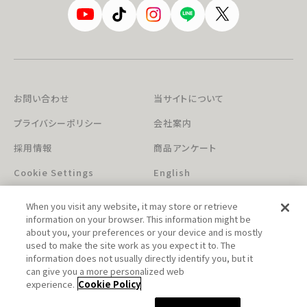
お問い合わせ
当サイトについて
プライバシーポリシー
会社案内
採用情報
商品アンケート
Cookie Settings
English
When you visit any website, it may store or retrieve
information on your browser. This information might be
about you, your preferences or your device and is mostly
used to make the site work as you expect it to. The
information does not usually directly identify you, but it
can give you a more personalized web
このホームページに掲載されている著作物の無断利用を禁じます。
experience.
Cookie Policy
© Aniplex Inc. All rights reserved.