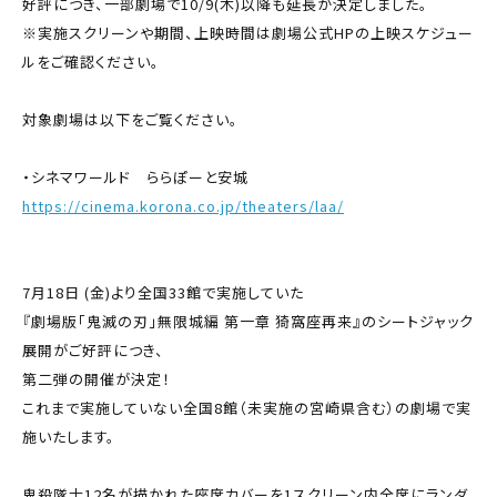
好評につき、一部劇場で10/9(木)以降も延長が決定しました。
※実施スクリーンや期間、上映時間は劇場公式HPの上映スケジュー
ルをご確認ください。
対象劇場は以下をご覧ください。
・シネマワールド ららぽーと安城
https://cinema.korona.co.jp/theaters/laa/
7月18日 (金)より全国33館で実施していた
『劇場版「鬼滅の刃」無限城編 第一章 猗窩座再来』のシートジャック
展開がご好評につき、
第二弾の開催が決定！
これまで実施していない全国8館（未実施の宮崎県含む）の劇場で実
施いたします。
鬼殺隊士12名が描かれた座席カバーを1スクリーン内全席にランダ