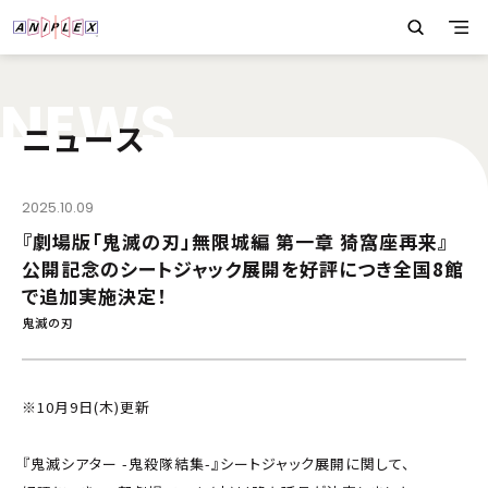
N
E
W
S
ニュース
2025.10.09
『劇場版「鬼滅の刃」無限城編 第一章 猗窩座再来』
公開記念のシートジャック展開を好評につき全国8館
で追加実施決定！
鬼滅の刃
※10月9日(木)更新
『鬼滅シアター -鬼殺隊結集-』シートジャック展開に関して、