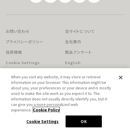
お問い合わせ
当サイトについて
プライバシーポリシー
会社案内
採用情報
商品アンケート
Cookie Settings
English
When you visit any website, it may store or retrieve
information on your browser. This information might be
about you, your preferences or your device and is mostly
used to make the site work as you expect it to. The
information does not usually directly identify you, but it
can give you a more personalized web
このホームページに掲載されている著作物の無断利用を禁じます。
experience.
Cookie Policy
© Aniplex Inc. All rights reserved.
Cookie Settings
OK