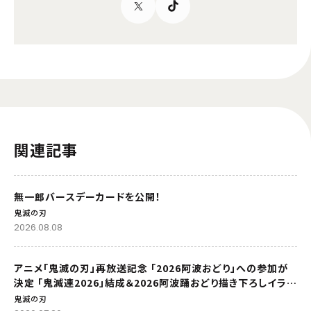
関連記事
無一郎バースデーカードを公開！
鬼滅の刃
2026.08.08
アニメ「鬼滅の刃」再放送記念 「2026阿波おどり」への参加が
決定 「鬼滅連2026」結成＆2026阿波踊おどり描き下ろしイラス
トを公開
鬼滅の刃