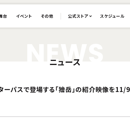
舞台
イベント
その他
公式ストア
スケジュール
N
E
W
S
ニュース
クターパスで登場する「獪岳」の紹介映像を11/