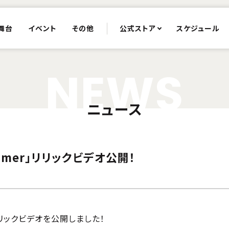
舞台
イベント
その他
公式ストア
スケジュール
N
E
W
S
ニュース
eamer」リリックビデオ公開！
」のリリックビデオを公開しました！