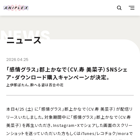
N
E
W
S
ニュース
2026.04.25
「感情グラス」郡上かなで（CV.寿 美菜子）SNSシェ
ア・ダウンロード購入キャンペーンが決定。
上伊那ぼたん、酔へる姿は百合の花
本日4/25 (土) に「感情グラス」郡上かなで（CV.寿 美菜子）が配信リ
リースいたしました。対象期間中に「感情グラス」郡上かなで（CV.寿
美菜子）を再生いただき、Instagram・Xでシェアした画面のスクリー
ンショットを送っていただいた方もしくはiTunes/レコチョク/moraで