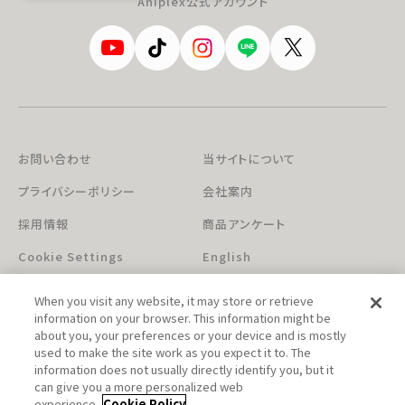
Aniplex公式アカウント
お問い合わせ
当サイトについて
プライバシーポリシー
会社案内
採用情報
商品アンケート
Cookie Settings
English
When you visit any website, it may store or retrieve
information on your browser. This information might be
about you, your preferences or your device and is mostly
used to make the site work as you expect it to. The
information does not usually directly identify you, but it
can give you a more personalized web
このホームページに掲載されている著作物の無断利用を禁じます。
experience.
Cookie Policy