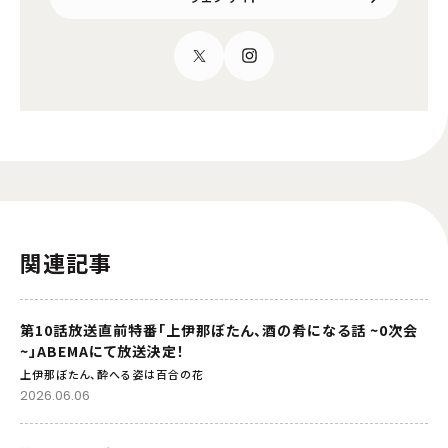
関連記事
第10話放送直前特番「上伊那ぼたん、酒の肴になる話 ~0次会
~」ABEMAにて放送決定！
上伊那ぼたん、酔へる姿は百合の花
2026.06.06