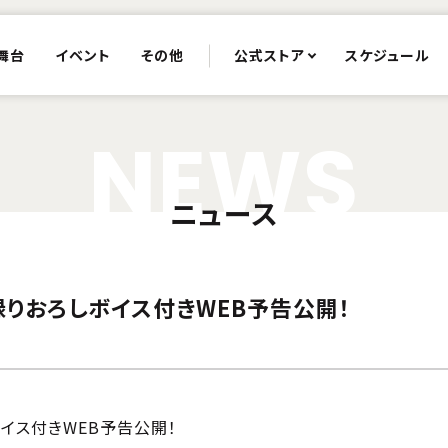
舞台
イベント
その他
公式ストア
スケジュール
N
E
W
S
ニュース
ng」録りおろしボイス付きWEB予告公開！
ろしボイス付きWEB予告公開！