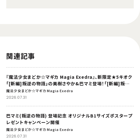
関連記事
『魔法少女まどか☆マギカ Magia Exedra』、新限定★5キオク
「[新編]叛逆の物語」の美樹さやか&巴マミ登場！「[新編]叛逆
の物語」リバイバル上映記念でマギカストーン最大9,000個も
魔法少女まどか☆マギカ Magia Exedra
らえる！
2026.07.31
巴マミ(叛逆の物語) 登場記念 オリジナルB1サイズポスタープ
レゼントキャンペーン開催
魔法少女まどか☆マギカ Magia Exedra
2026.07.31