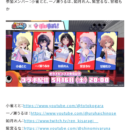
参加メンバー：小雀とと、一ノ瀬うるは、如月れん、紫宮るな、甘結も
か
小雀とと：
https://www.youtube.com/@totokogara
一ノ瀬うるは：
https://www.youtube.com/@uruhaichinose
如月れん：
https://www.twitch.tv/ren_kisaragi__
紫宮るな：
https://www.youtube.com/@shinomiyaruna