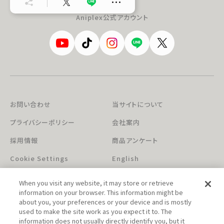
…
Aniplex公式アカウント
お問い合わせ
当サイトについて
プライバシーポリシー
会社案内
採用情報
商品アンケート
Cookie Settings
English
When you visit any website, it may store or retrieve
information on your browser. This information might be
about you, your preferences or your device and is mostly
used to make the site work as you expect it to. The
information does not usually directly identify you, but it