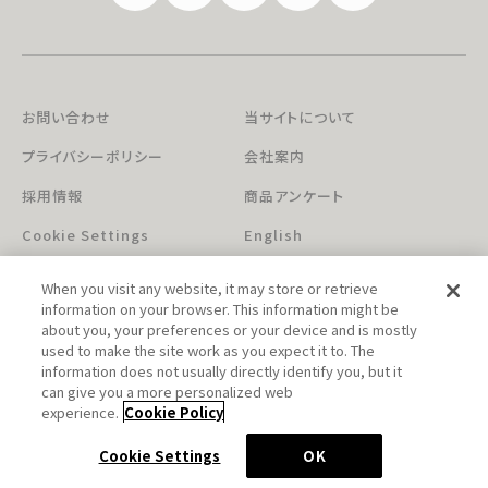
お問い合わせ
当サイトについて
プライバシーポリシー
会社案内
採用情報
商品アンケート
Cookie Settings
English
When you visit any website, it may store or retrieve
information on your browser. This information might be
about you, your preferences or your device and is mostly
used to make the site work as you expect it to. The
information does not usually directly identify you, but it
can give you a more personalized web
このホームページに掲載されている著作物の無断利用を禁じます。
experience.
Cookie Policy
© Aniplex Inc. All rights reserved.
Cookie Settings
OK