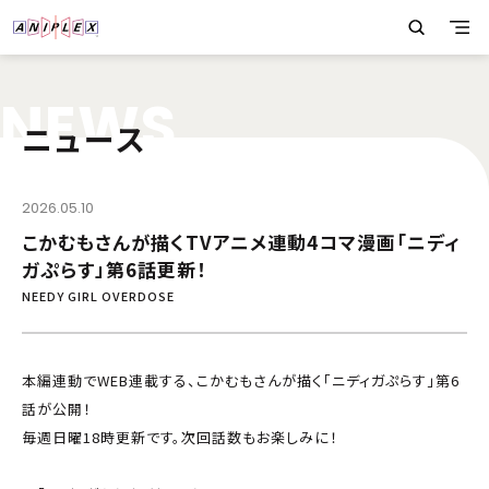
N
E
W
S
ニュース
2026.05.10
こかむもさんが描くTVアニメ連動4コマ漫画「ニディ
ガぷらす」第6話更新！
NEEDY GIRL OVERDOSE
本編連動でWEB連載する、こかむもさんが描く「ニディガぷらす」第6
話が公開！
毎週日曜18時更新です。次回話数もお楽しみに！