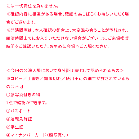
には一切責任を負いません。
※確認内容に相違がある場合、確認の為しばらくお待ちいただく場
合がございます。
※開演間際は、本人確認の都合上、大変混み合うことが予想され、
開演時間までにお入りいただけない場合がございます。ご来場推奨
時間をご確認いただき、お早めに会場へご入場ください。
＜今回の公演入場において身分証明書として認められるもの＞
※コピー／手書き／期限切れ／使用不可の細工が施されているも
のは不可
○顔写真付きの物
1点で確認ができます。
①パスポート
②運転免許証
③学生証
④マイナンバーカード（顔写真付）