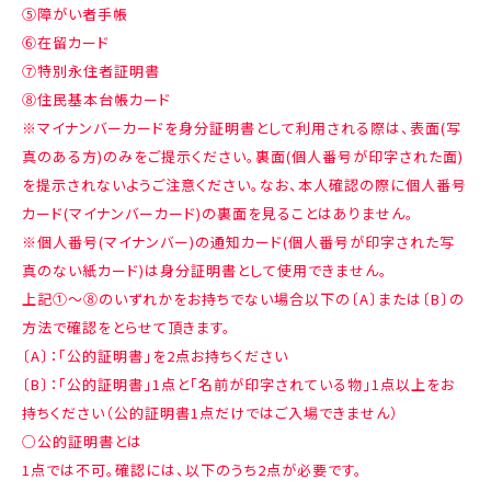
⑤障がい者手帳
⑥在留カード
⑦特別永住者証明書
⑧住民基本台帳カード
※マイナンバーカードを身分証明書として利用される際は、表面(写
真のある方)のみをご提示ください。裏面(個人番号が印字された面)
を提示されないようご注意ください。なお、本人確認の際に個人番号
カード(マイナンバーカード)の裏面を見ることはありません。
※個人番号(マイナンバー)の通知カード(個人番号が印字された写
真のない紙カード)は身分証明書として使用できません。
上記①～⑧のいずれかをお持ちでない場合以下の〔A〕または〔B〕の
方法で確認をとらせて頂きます。
〔A〕：「公的証明書」を2点お持ちください
〔B〕：「公的証明書」1点と「名前が印字されている物」1点以上をお
持ちください（公的証明書1点だけではご入場できません）
○公的証明書とは
1点では不可。確認には、以下のうち2点が必要です。