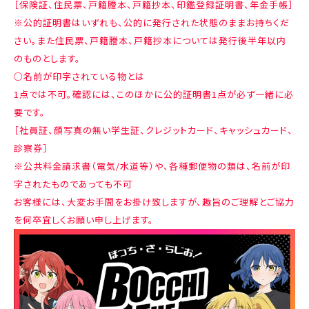
［保険証、住民票、戸籍謄本、戸籍抄本、印鑑登録証明書、年金手帳］
※公的証明書はいずれも、公的に発行された状態のままお持ちくだ
さい。また住民票、戸籍謄本、戸籍抄本については発行後半年以内
のものとします。
○名前が印字されている物とは
1点では不可。確認には、このほかに公的証明書1点が必ず一緒に必
要です。
［社員証、顔写真の無い学生証、クレジットカード、キャッシュカード、
診察券］
※公共料金請求書（電気/水道等）や、各種郵便物の類は、名前が印
字されたものであっても不可
お客様には、大変お手間をお掛け致しますが、趣旨のご理解とご協力
を何卒宜しくお願い申し上げます。