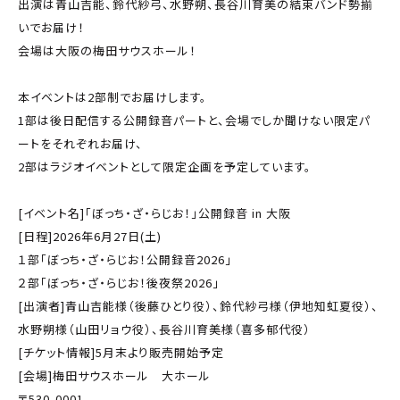
出演は青山吉能、鈴代紗弓、水野朔、長谷川育美の結束バンド勢揃
いでお届け！
会場は大阪の梅田サウスホール！
本イベントは2部制でお届けします。
1部は後日配信する公開録音パートと、会場でしか聞けない限定パ
ートをそれぞれお届け、
2部はラジオイベントとして限定企画を予定しています。
[イベント名]「ぼっち・ざ・らじお！」公開録音 in 大阪
[日程]2026年6月27日(土)
１部「ぼっち・ざ・らじお！公開録音2026」
２部「ぼっち・ざ・らじお！後夜祭2026」
[出演者]青山吉能様（後藤ひとり役）、鈴代紗弓様（伊地知虹夏役）、
水野朔様（山田リョウ役）、長谷川育美様（喜多郁代役）
[チケット情報]5月末より販売開始予定
[会場]梅田サウスホール 大ホール
〒530-0001