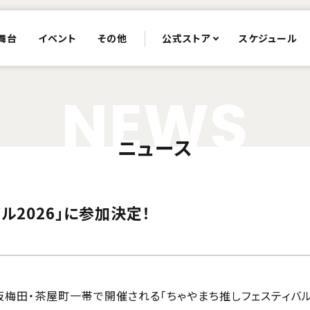
舞台
イベント
その他
公式ストア
スケジュール
N
E
W
S
ニュース
ル2026」に参加決定！
に大阪梅田・茶屋町一帯で開催される「ちゃやまち推しフェスティバル