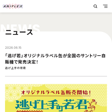
N
E
W
S
ニュース
2026.06.15
「逃げ若」オリジナルラベル缶が全国のサントリー自
販機で発売決定！
逃げ上手の若君