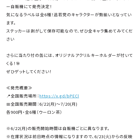
ー自販機にて発売決定！
気になるラベルは全6種！逃若党のキャラクターが勢揃いとなってい
ます。
ステッカーは剥がして保存可能なので、ぜひ全キャラ集めてみてくだ
さい
✨
さらに当たり付の缶には、オリジナルアクリルキーホルダーが付いて
くる！🎯
ぜひゲットしてください！
≪発売概要≫
📍全国販売場所：
https://x.gd/bPECl
📅全国販売期間：6/22(月)～7/20(月)
各900円・全6種（ウーロン茶）
※6/22(月)の販売開始時間は自販機ごとに異なります。
※在庫状況は前日時点の情報になりますので、6/23(火)からの反映