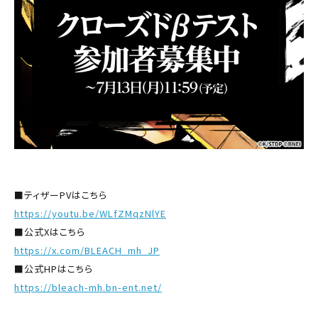
■ティザーPVはこちら
https://youtu.be/WLfZMqzNlYE
■公式Xはこちら
https://x.com/BLEACH_mh_JP
■公式HPはこちら
https://bleach-mh.bn-ent.net/