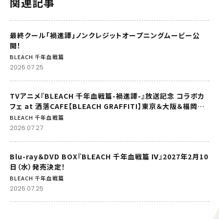
関連記事
最終クール「禍進譚」ノンクレジットオープニングムービー公
開！
BLEACH 千年血戦篇
2026.07.25
TVアニメ『BLEACH 千年血戦篇-禍進譚-』放送記念 コラボカ
フェ at 洒落CAFE【BLEACH GRAFFITI】東京＆大阪＆福岡で
開催！
BLEACH 千年血戦篇
2026.07.27
Blu-ray＆DVD BOX『BLEACH 千年血戦篇 Ⅳ』2027年2月10
日（水）発売決定！
BLEACH 千年血戦篇
2026.07.25