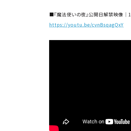
■『魔法使いの夜』公開日解禁映像｜1
https://youtu.be/cvnBsqagQxY