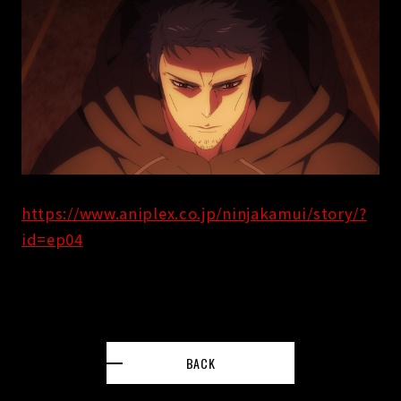
https://www.aniplex.co.jp/ninjakamui/story/?
id=ep04
BACK