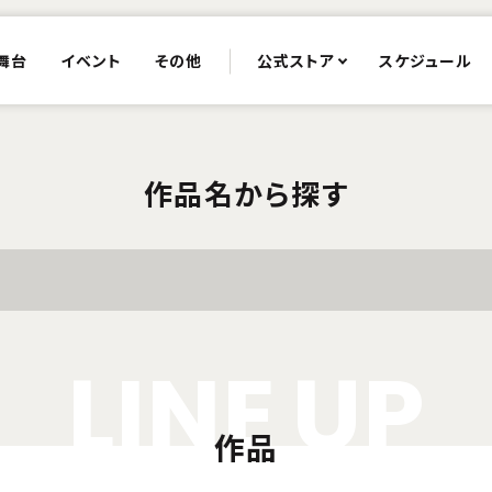
舞台
イベント
その他
公式ストア
スケジュール
作品名から探す
L
I
N
E
U
P
作品