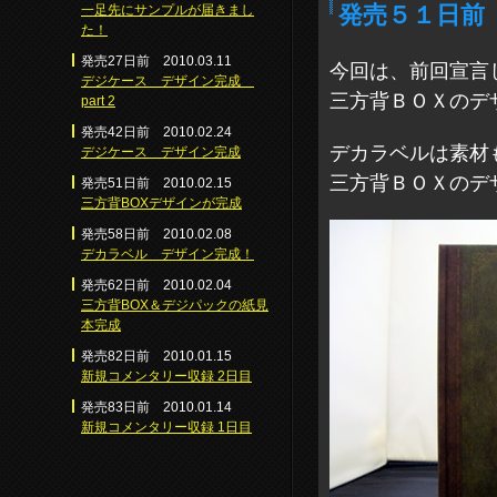
一足先にサンプルが届きまし
発売５１日前
た！
発売27日前 2010.03.11
今回は、前回宣言
デジケース デザイン完成
三方背ＢＯＸのデ
part 2
発売42日前 2010.02.24
デカラベルは素材
デジケース デザイン完成
三方背ＢＯＸのデ
発売51日前 2010.02.15
三方背BOXデザインが完成
発売58日前 2010.02.08
デカラベル デザイン完成！
発売62日前 2010.02.04
三方背BOX＆デジパックの紙見
本完成
発売82日前 2010.01.15
新規コメンタリー収録 2日目
発売83日前 2010.01.14
新規コメンタリー収録 1日目