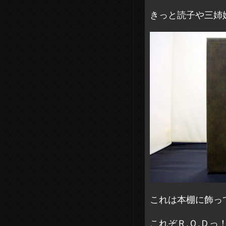
きっと読子や三姉
これは本棚に飾っ
これぞＲ.Ｏ.Ｄっ