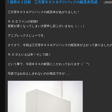
発売６２日前 三方背ＢＯＸ＆デジパックの紙見本完成
（2010/
三方背ＢＯＸ＆デジパックの紙見本があがりました！
Ｒ.Ｏ.Ｄファンの皆様!!
更新が遅くなってしまい大変申し訳ございません（；；）
アニプレックスじょーです。
さてさて、今回は三方背ＢＯＸ＆デジパックの紙見本が上がって参りました
Ｒ.Ｏ.Ｄといえば本！そして紙！
という事で、今回ＢＯＸの材質にこだわっております（´｀*）
写真ではお伝えしきれないのが残念ですが……