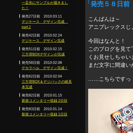
一足先にサンプルが届きまし
発売５８日前
た！
発売27日前 2010.03.11
こんばんは～
デジケース デザイン完成
アニプレックスじ
part 2
発売42日前 2010.02.24
今回はなんと！
デジケース デザイン完成
このブログを見て
発売51日前 2010.02.15
三方背BOXデザインが完成
くお見せしちゃいま
発売58日前 2010.02.08
まだ文字に間違い
デカラベル デザイン完成！
発売62日前 2010.02.04
……こちらですっ
三方背BOX＆デジパックの紙見
本完成
発売82日前 2010.01.15
新規コメンタリー収録 2日目
発売83日前 2010.01.14
新規コメンタリー収録 1日目