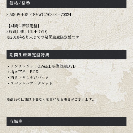
価格/品番
3,500円+税 / SVWC-70323～70324
OFFICIAL
【期間生産限定盤】
2枚組仕様（CD+DVD)
※2018年5月末までの期間生産限定盤です
期間生産限定盤特典
・ノンクレジットOP&ED映像収録DVD
・描き下ろしBOX
・描き下ろしデジパック
・スペシャルブックレット
※商品の仕様は予告なく変更になる場合がございます。
収録曲