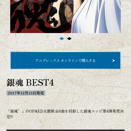
劇場版＆オンシアター2D
劇場映画
オンシアター2D
イベント
アニプレックス オンラインで購入する
Blu-ray BOX
銀魂 BEST4
CD
2017年12月13日発売
サウンドトラック
銀魂BEST
「銀魂゜」のOP&ED主題歌全8曲を収録した銀魂コンピ第4弾発売決
定!!
OP/ED