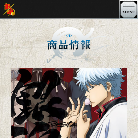
MENU
銀魂 TVシリーズ
CD
商品情報
銀魂．銀ノ魂篇
銀魂．ポロリ篇
銀魂．
銀魂゜
銀魂' 延長戦
銀魂'
シーズン 其ノ四
シーズン 其ノ参
シーズン 其ノ弐
シーズン 其ノ壱
3年Z組銀八先生