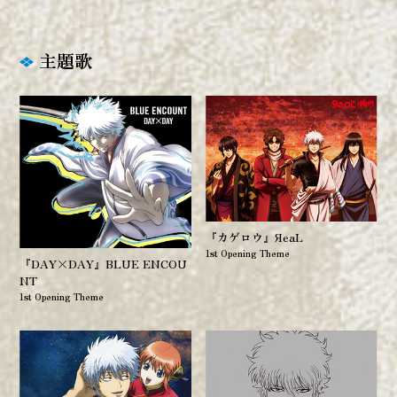
主題歌
『カゲロウ』ЯeaL
1st Opening Theme
『DAY×DAY』BLUE ENCOU
NT
1st Opening Theme