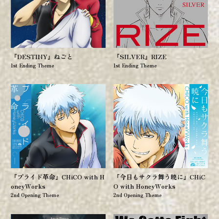
『DESTINY』ねごと
『SILVER』RIZE
1st Ending Theme
1st Ending Theme
『今日もサクラ舞う暁に』CHiC
『プライド革命』CHiCO with H
O with HoneyWorks
oneyWorks
2nd Opening Theme
2nd Opening Theme