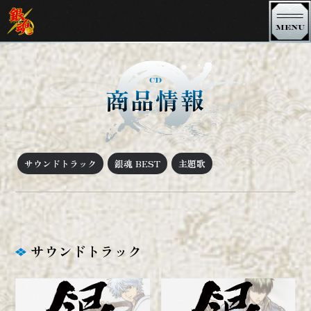
MENU
銀魂 TVシリーズ
CD
商品情報
銀魂．銀ノ魂篇
銀魂．ポロリ篇
銀魂．
銀魂゜
サウンドトラック
銀魂 BEST
主題歌
銀魂' 延長戦
銀魂'
シーズン 其ノ四
シーズン 其ノ参
シーズン 其ノ弐
シーズン 其ノ壱
サウンドトラック
3年Z組銀八先生