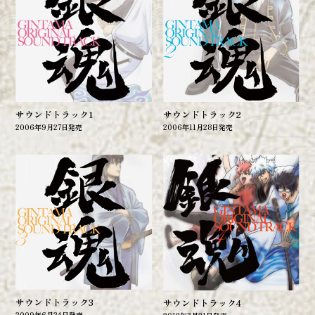
劇場版＆オンシアター2D
劇場映画
オンシアター2D
サウンドトラック1
サウンドトラック2
イベント
2006年9月27日発売
2006年11月28日発売
Blu-ray BOX
CD
サウンドトラック
銀魂BEST
OP/ED
サウンドトラック3
サウンドトラック4
2009年6月24日発売