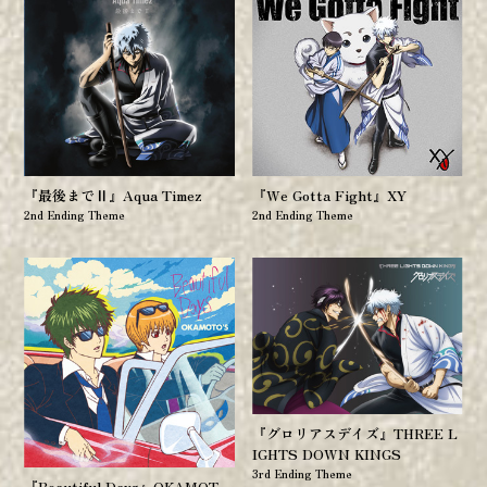
『最後までⅡ』Aqua Timez
『We Gotta Fight』XY
2nd Ending Theme
2nd Ending Theme
『グロリアスデイズ』THREE L
IGHTS DOWN KINGS
3rd Ending Theme
『Beautiful Days』OKAMOT