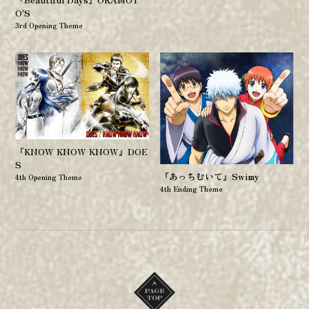
O'S
3rd Opening Theme
『KNOW KNOW KNOW』DOE
S
『あっちむいて』Swimy
4th Opening Theme
4th Ending Theme