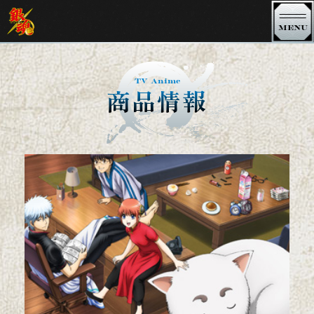
MENU
銀魂 TVシリーズ
TV Anime
商品情報
銀魂．銀ノ魂篇
銀魂．ポロリ篇
銀魂．
銀魂゜
銀魂' 延長戦
銀魂'
シーズン 其ノ四
シーズン 其ノ参
シーズン 其ノ弐
シーズン 其ノ壱
3年Z組銀八先生