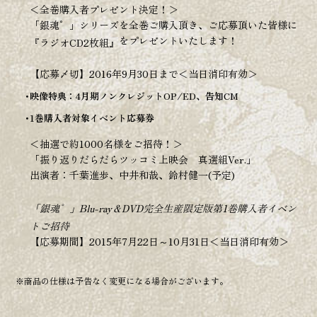
＜全巻購入者プレゼント決定！＞
「銀魂゜」シリーズを全巻ご購入頂き、ご応募頂いた皆様に
をプレゼントいたします！
『ラジオCD2枚組』
【応募〆切】2016年9月30日まで＜当日消印有効＞
映像特典：4月期ノンクレジットOP/ED、告知CM
1巻購入者対象イベント応募券
＜抽選で約1000名様をご招待！＞
「振り返りだらだらツッコミ上映会 真選組Ver.」
出演者：千葉進歩、中井和哉、鈴村健一(予定)
「銀魂゜」Blu-ray＆DVD完全生産限定版第1巻購入者イベン
トご招待
【応募期間】2015年7月22日～10月31日＜当日消印有効＞
※商品の仕様は予告なく変更になる場合がございます。