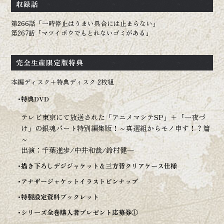
収録話
第266話「一時停止はうまい具合には止まらない」
第267話「マツイボウでもとれないゴミがある」
OFFICIAL
完全生産限定版特典
本編ディスク＋特典ディスク 2枚組
特典DVD
テレビ東京にて放送された「アニメマシテSP」＋「一夜づ
け」の銀魂パート特別編集版！～真選組からモノ申す！？篇
～
出演：千葉進歩/中井和哉/鈴村健一
描き下ろしデジジャケット＆三方背クリアケース仕様
アナザージャケットイラストピンナップ
特製設定資料ブックレット
シリーズ全巻購入者プレゼント応募券①