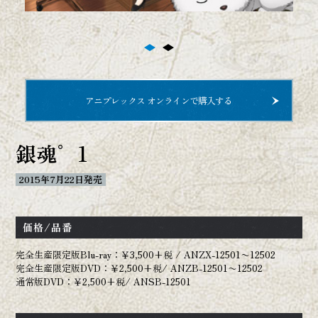
劇場版＆オンシアター2D
劇場映画
オンシアター2D
アニプレックス オンラインで購入する
イベント
銀魂゜1
Blu-ray BOX
2015年7月22日発売
CD
価格/品番
完全生産限定版Blu-ray：￥3,500+税 / ANZX-12501〜12502
サウンドトラック
銀魂BEST
完全生産限定版DVD：￥2,500+税/ ANZB-12501〜12502
通常版DVD：￥2,500+税/ ANSB-12501
OP/ED