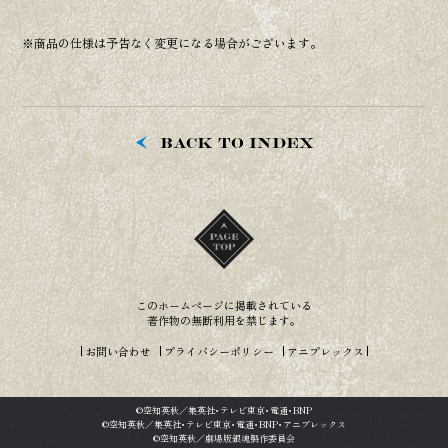
※商品の仕様は予告なく変更になる場合がございます。
BACK TO INDEX
このホームページに掲載されている
著作物の無断利用を禁じます。
お問い合わせ
プライバシーポリシー
アニプレックス
©空知英秋／集英社･テレビ東京･電通･BNP
©空知英秋／集英社･テレビ東京･電通･BNP･アニプレックス
©空知英秋／劇場版銀魂製作委員会