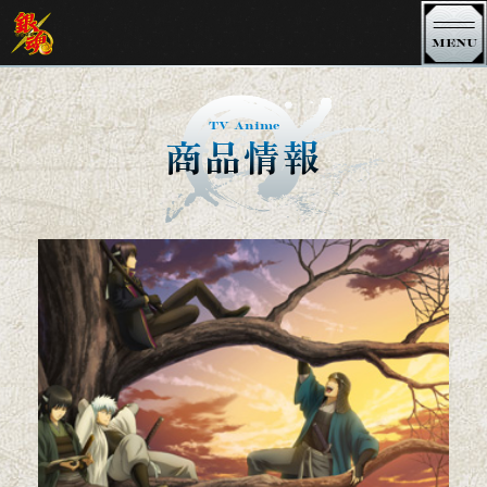
MENU
銀魂 TVシリーズ
TV Anime
商品情報
銀魂．銀ノ魂篇
銀魂．ポロリ篇
銀魂．
銀魂゜
銀魂' 延長戦
銀魂'
シーズン 其ノ四
シーズン 其ノ参
シーズン 其ノ弐
シーズン 其ノ壱
3年Z組銀八先生