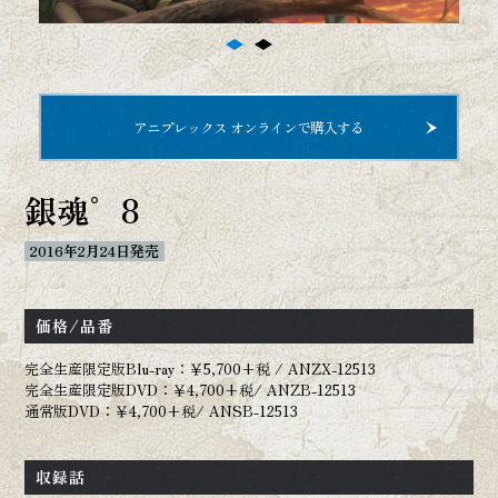
劇場版＆オンシアター2D
劇場映画
オンシアター2D
アニプレックス オンラインで購入する
銀魂゜8
イベント
2016年2月24日発売
Blu-ray BOX
価格/品番
CD
完全生産限定版Blu-ray：￥5,700+税 / ANZX-12513
完全生産限定版DVD：￥4,700+税/ ANZB-12513
通常版DVD：￥4,700+税/ ANSB-12513
サウンドトラック
銀魂BEST
OP/ED
収録話