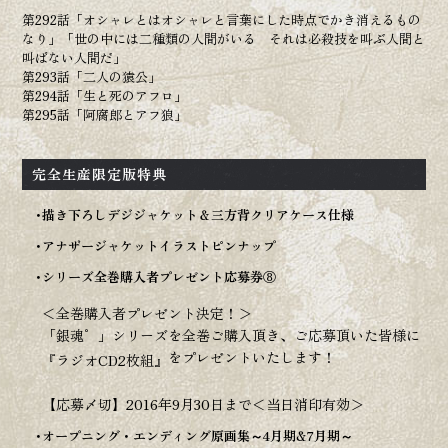
第292話「オシャレとはオシャレと言葉にした時点でかき消えるもの
なり」「世の中には二種類の人間がいる それは必殺技を叫ぶ人間と
叫ばない人間だ」
OFFICIAL
第293話「二人の猿公」
第294話「生と死のアフロ」
第295話「阿腐郎とアフ狼」
完全生産限定版特典
描き下ろしデジジャケット＆三方背クリアケース仕様
アナザージャケットイラストピンナップ
シリーズ全巻購入者プレゼント応募券⑧
＜全巻購入者プレゼント決定！＞
「銀魂゜」シリーズを全巻ご購入頂き、ご応募頂いた皆様に
をプレゼントいたします！
『ラジオCD2枚組』
【応募〆切】2016年9月30日まで＜当日消印有効＞
オープニング・エンディング原画集～4月期&7月期～