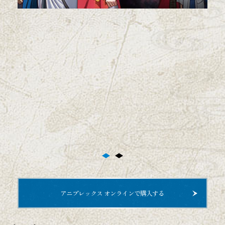
劇場版＆オンシアター2D
劇場映画
オンシアター2D
イベント
Blu-ray BOX
CD
サウンドトラック
銀魂BEST
アニプレックス オンラインで購入する
OP/ED