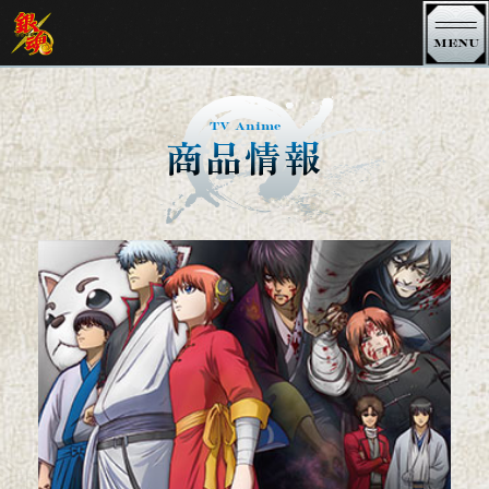
MENU
銀魂 TVシリーズ
TV Anime
商品情報
銀魂．銀ノ魂篇
銀魂．ポロリ篇
銀魂．
銀魂゜
銀魂' 延長戦
銀魂'
シーズン 其ノ四
シーズン 其ノ参
シーズン 其ノ弐
シーズン 其ノ壱
3年Z組銀八先生