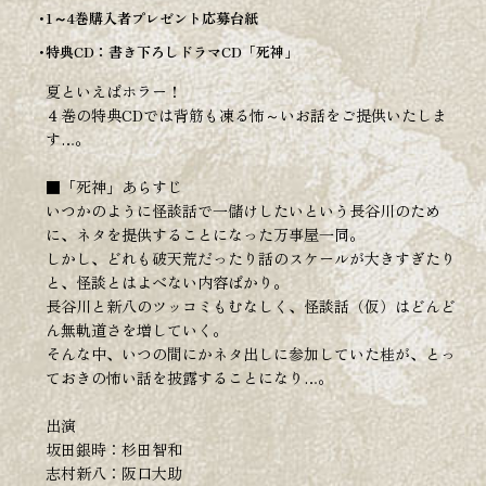
1～4巻購入者プレゼント応募台紙
特典CD：書き下ろしドラマCD「死神」
夏といえばホラー！
４巻の特典CDでは背筋も凍る怖～いお話をご提供いたしま
す…。
■「死神」あらすじ
いつかのように怪談話で一儲けしたいという長谷川のため
に、ネタを提供することになった万事屋一同。
しかし、どれも破天荒だったり話のスケールが大きすぎたり
と、怪談とはよべない内容ばかり。
長谷川と新八のツッコミもむなしく、怪談話（仮）はどんど
ん無軌道さを増していく。
そんな中、いつの間にかネタ出しに参加していた桂が、とっ
ておきの怖い話を披露することになり…。
出演
坂田銀時：杉田智和
志村新八：阪口大助