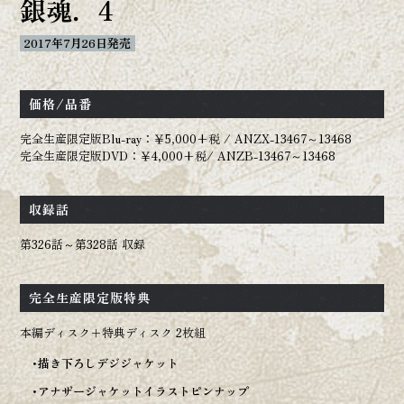
銀魂．4
2017年7月26日発売
OFFICIAL
価格/品番
完全生産限定版Blu-ray：￥5,000+税 / ANZX-13467～13468
完全生産限定版DVD：￥4,000+税/ ANZB-13467～13468
収録話
第326話～第328話 収録
完全生産限定版特典
本編ディスク＋特典ディスク 2枚組
描き下ろしデジジャケット
アナザージャケットイラストピンナップ