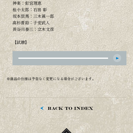
神楽：釘宮理恵
桂小太郎：石田 彰
坂本辰馬：三木眞一郎
高杉晋助：子安武人
長谷川泰三：立木文彦
【試聴】
※商品の仕様は予告なく変更になる場合がございます。
BACK TO INDEX