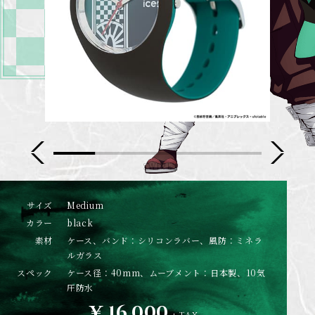
サイズ
Medium
カラー
black
素材
ケース、バンド：シリコンラバー、風防：ミネラ
ルガラス
スペック
ケース径：40mm、ムーブメント：日本製、10気
圧防水
¥ 16,000