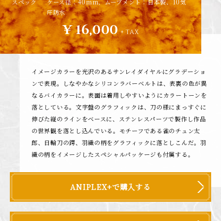
スペック
ケース径：40mm、ムーブメント：日本製、10気
圧防水
¥ 16,000
+ TAX
イメージカラーを光沢のあるサンレイダイヤルにグラデーショ
ンで表現。しなやかなシリコンラバーベルトは、表裏の色が異
なるバイカラーに。表面は着用しやすいようにカラートーンを
落としている。文字盤のグラフィックは、刀の様にまっすぐに
伸びた縦のラインをベースに、ステンレスパーツで製作し作品
の世界観を落とし込んでいる。モチーフである雀のチュン太
郎、日輪刀の鍔、羽織の柄をグラフィックに落としこんだ。羽
織の柄をイメージしたスペシャルパッケージも付属する。
ANIPLEX+で購入する