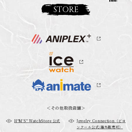
取
STORE
扱
店
舗
＜その他取扱店舗＞
H°M′S″ WatchStore 公式
Jewelry Connection（ビヨ
ンクール公式/海外販売可）