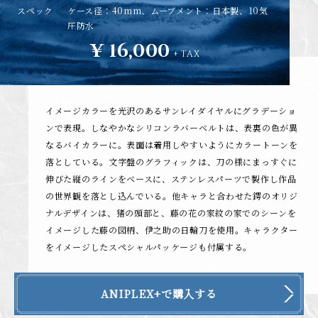
スペック
ケース径：40mm、ムーブメント：日本製、10気
圧防水
¥ 16,000
+ TAX
イメージカラーを光沢のあるサンレイダイヤルにグラデーショ
ンで表現。しなやかなシリコンラバーベルトは、表裏の色が異
なるバイカラーに。表面は着用しやすいようにカラートーンを
落としている。文字盤のグラフィックは、刀の様にまっすぐに
伸びた縦のラインをベースに、ステンレスパーツで製作し作品
の世界観を落とし込んでいる。他キャラと合わせた鍔のオリジ
ナルデザインは、猪の頭部と、藤の花の家紋の家でのシーンを
イメージした藤の図柄、伊之助の日輪刀を使用。キャラクター
をイメージしたスペシャルパッケージも付属する。
ANIPLEX+で購入する