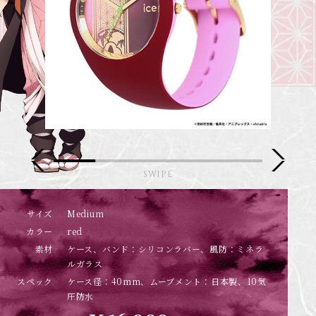
サイズ
Medium
カラー
red
素材
ケース、バンド：シリコンラバー、風防：ミネラ
ルガラス
スペック
ケース径：40mm、ムーブメント：日本製、10気
圧防水