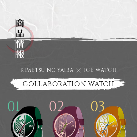
商
品
KIMETSU NO YAIBA
ICE-WATCH
情
報
COLLABORATION WATCH
01
02
03