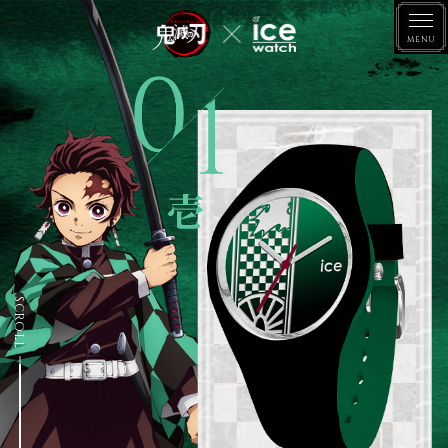
鬼
滅
の
刃
×
鬼
I
商品情報
滅
C
の
E
刃
-
×
W
特典情報
I
A
C
T
E
C
-
H
取扱店舗
W
A
SCROLL
T
C
H
ANIPLEX+で購入