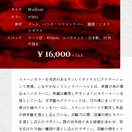
サイズ
Medium
カラー
white
素材
ケース、バンド：シリコンラバー、風防：ミネラ
ルガラス
スペック
ケース径：40mm、ムーブメント：日本製、10気
圧防水
¥ 16,000
+ TAX
イメージカラーを光沢のあるサンレイダイヤルにグラデーショ
ンで表現。しなやかなシリコンラバーベルトは、表裏の色が異
なるバイカラーに。表面は着用しやすいようにカラートーンを
落としている。文字盤のグラフィックは、刀の様にまっすぐに
伸びた縦のラインをベースに、ステンレスパーツで製作し作品
の世界観を落とし込んでいる。日輪刀の鍔、羽織の柄とカラー
を落とし込んだデザイン。隊の伝令係である鎹鴉を合わせ、羽
を広げた力強い構図で落とし込んだデザイン。羽織の柄をイメ