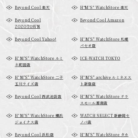
Beyond Cool 楽天
H°M′S″ WatchStore 楽天
Beyond Cool
Beyond Cool Amazon
ZOZOTOWN
Beyond Cool Yahoo!
HﾟM'S" WatchStore 札幌
パセオ店
HﾟM'S" WatchStore ルミ
ICE-WATCH TOKYO
ネ町田店
HﾟM'S" WatchStore 二子
HﾟM'S" archive ルミネエス
玉川ライズ店
ト新宿店
Beyond Cool 西武池袋店
HﾟM'S" WatchStore テラ
スモール湘南店
HﾟM'S" WatchStore 横浜
WATCH SELECT 新静岡セ
ジョイナス店
ノバ店
Beyond Cool 浜松店
HﾟM'S" WatchStore タカ