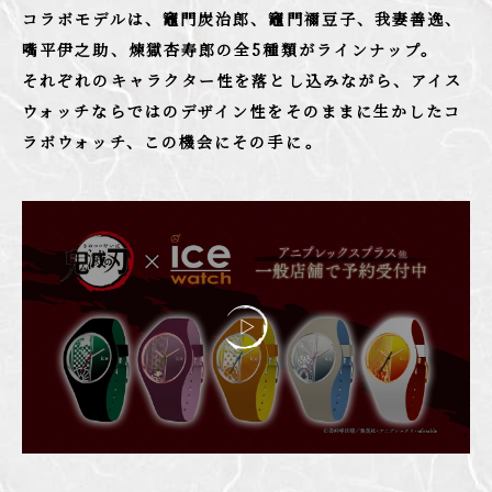
コラボモデルは、竈門炭治郎、竈門
禰
豆子、我妻善逸、
嘴平伊之助、煉󠄁獄杏寿郎の全5種類がラインナップ。
それぞれのキャラクター性を落とし込みながら、アイス
ウォッチならではのデザイン性をそのままに生かしたコ
ラボウォッチ、
この機会にその手に――。
映
像
再
生