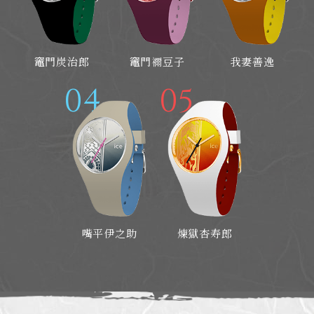
竈門炭治郎
竈門
禰
豆子
我妻善逸
04
05
嘴平伊之助
煉󠄁獄杏寿郎