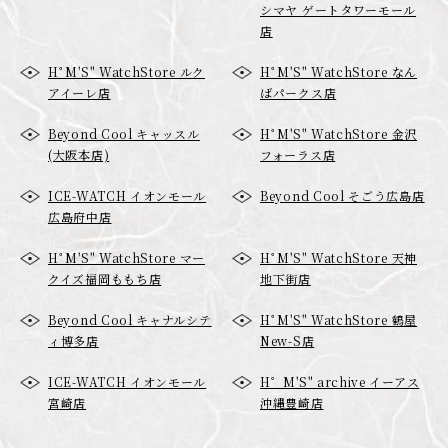
シマヤ ゲートタワーモール
店
HﾟM'S" WatchStore ルク
HﾟM'S" WatchStore なん
アイーレ店
ばパークス店
Beyond Cool キャッスル
HﾟM'S" WatchStore 金沢
(大阪本店)
フォーラス店
ICE-WATCH イオンモール
Beyond Cool そごう広島店
広島府中店
HﾟM'S" WatchStore マー
HﾟM'S" WatchStore 天神
クイズ福岡ももち店
地下街店
Beyond Cool キャナルシテ
HﾟM'S" WatchStore 鶴屋
ィ博多店
New-S店
ICE-WATCH イオンモール
H゜M'S" archive イーアス
宮崎店
沖縄豊崎店