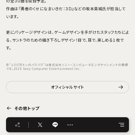
の全３０曲を収録予定。
作曲は『勇者のくせになまいきだ：３Ｄ』などの坂本英城氏が担当して
います。
更にパッケージデザインは、ゲームデザインを手がけたスタッフたちによ
る、サントラのための描き下ろしデザイン！目で、耳で、楽しめる１枚で
す。
©“１００万トンのバラバラ”は株式会社ソニー・コンピュータエンタテインメントの商標
です。2010 Sony Computer Entertainment Inc.
オフィシャルサイト
その他トップ
…