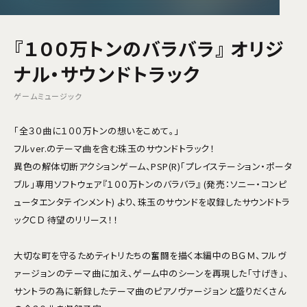
『１００万トンのバラバラ』 オリジ
ナル・サウンドトラック
ゲームミュージック
「全３０曲に１００万トンの想いをこめて。」
フルver.のテーマ曲を含む珠玉のサウンドトラック！
異色の解体切断アクションゲーム、PSP(R)「プレイステーション・ポータ
ブル」専用ソフトウェア『１００万トンのバラバラ』 (発売：ソニー・コンピ
ュータエンタテインメント) より、珠玉のサウンドを収録したサウンドトラ
ックＣＤ 待望のリリース！！
大切な町を守るためティトリたちの奮闘を描く本編中のＢＧＭ、フルヴ
ァージョンのテーマ曲に加え、ゲーム中のシーンを再現した「寸げき」、
サントラの為に新録したテーマ曲のピアノヴァージョンと盛りだくさん