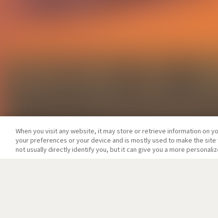
When you visit any website, it may store or retrieve information on y
your preferences or your device and is mostly used to make the site 
not usually directly identify you, but it can give you a more personal
映像・音楽商品