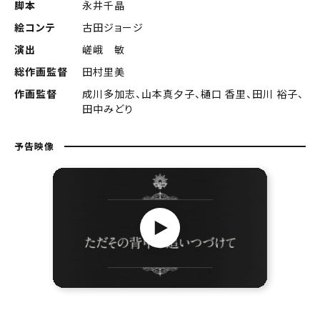
脚本
永井千晶
絵コンテ
古田ジョージ
演出
嵯峨 敏
総作画監督
田村里美
作画監督
成川多加志、山本真夕子、樋口 香里、田川 裕子、
田中みどり
予告映像