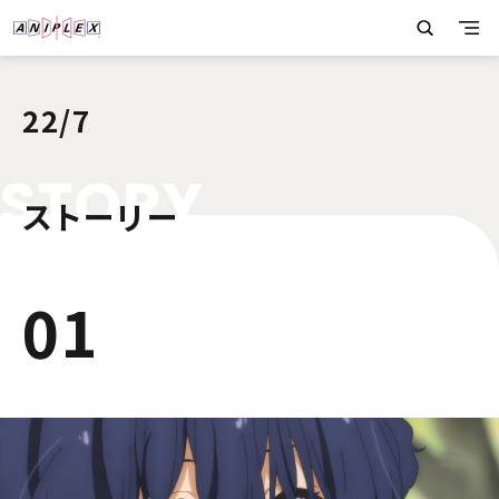
22/7
S
T
O
R
Y
ストーリー
1
01