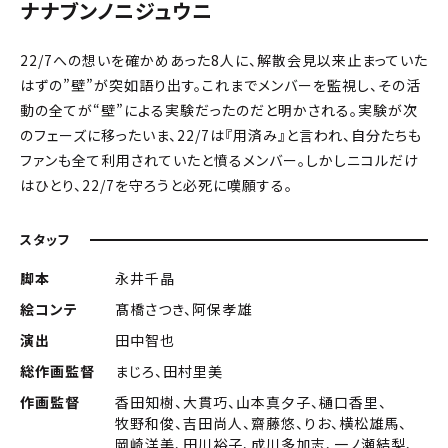
ナナブンノニジュウニ
22/7への想いを確かめあった8人に、解散会見以来止まっていた
はずの”壁”が突如語り出す。これまでメンバーを監視し、その活
動の全てが“壁”による実験だったのだと明かされる。実験が次
のフェーズに移ったいま、22/7は『用済み』と言われ、自分たちも
ファンも全て利用されていたと憤るメンバー。しかしニコルだけ
はひとり、22/7を守ろうと必死に嘆願する。
スタッフ
脚本
永井千晶
絵コンテ
髙橋さつき、阿保孝雄
演出
田中智也
総作画監督
まじろ、田村里美
作画監督
香田知樹、大貫巧、山本真夕子、樋口香里、
牧野和俊、吉田尚人、齋藤悠、りお、横松雄馬、
岡崎洋美、田川裕子、成川多加志、一ノ瀬結梨、