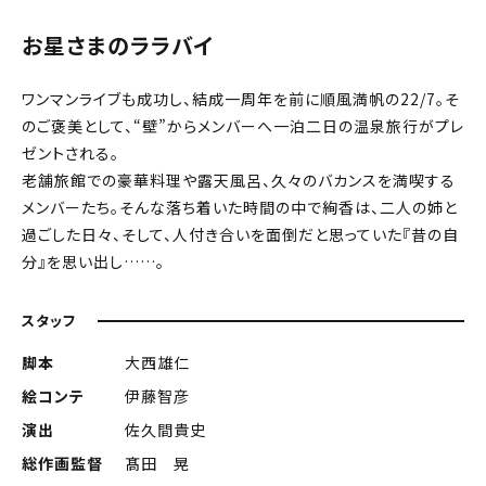
お星さまのララバイ
ワンマンライブも成功し、結成一周年を前に順風満帆の22/7。そ
のご褒美として、“壁”からメンバーへ一泊二日の温泉旅行がプレ
ゼントされる。
老舗旅館での豪華料理や露天風呂、久々のバカンスを満喫する
メンバーたち。そんな落ち着いた時間の中で絢香は、二人の姉と
過ごした日々、そして、人付き合いを面倒だと思っていた『昔の自
分』を思い出し……。
スタッフ
脚本
大西雄仁
絵コンテ
伊藤智彦
演出
佐久間貴史
総作画監督
髙田 晃