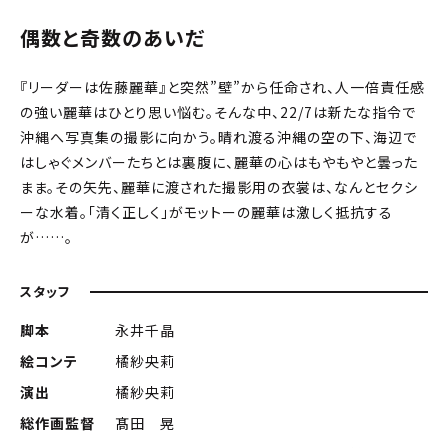
偶数と奇数のあいだ
『リーダーは佐藤麗華』と突然”壁”から任命され、人一倍責任感
の強い麗華はひとり思い悩む。そんな中、22/7は新たな指令で
沖縄へ写真集の撮影に向かう。晴れ渡る沖縄の空の下、海辺で
はしゃぐメンバーたちとは裏腹に、麗華の心はもやもやと曇った
まま。その矢先、麗華に渡された撮影用の衣裳は、なんとセクシ
ーな水着。「清く正しく」がモットーの麗華は激しく抵抗する
が……。
スタッフ
脚本
永井千晶
絵コンテ
橘紗央莉
演出
橘紗央莉
総作画監督
髙田 晃