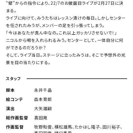
“壁”からの指令により、22/7のお披露目ライブが2月27日に決
まる。
ライブに向けて、みうたちはレッスン漬けの毎日。しかしセンター
を任されたみうが、メンバーの足を引っ張ってしまう。
「今はあなたが真ん中なの。これ以上ガッカリさせないで！」
ニコルから喝を入れられるみう。センターとして、一体自分に何
ができるのだろうか？
そして、ライブ当日。ステージに立ったみうは、そこで予想外の光
景を目の当たりにする。
スタッフ
脚本
永井千晶
絵コンテ
森本育郎
演出
大矢雄嗣
総作画監督
髙田晃
作画監督
牧野和俊、横松雄馬、たかはし隆子、田川裕子、
香田知樹、樋口香里