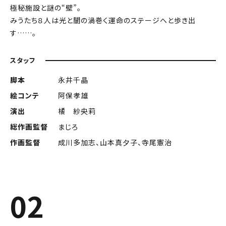
極秘施設と謎の“壁”。
みうたち８人は光と闇の渦巻く運命のステージへと歩き出
す……。
スタッフ
脚本
永井千晶
絵コンテ
阿保孝雄
演出
橘 紗央莉
総作画監督
まじろ
作画監督
成川多加志、山本真夕子、寺尾憲治
02