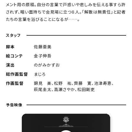
メント用の原稿。自分の言葉で戸惑いや悲しみを伝える事すら許
されず、暗い面持ちで会見場に立つ８人。「解散は無責任」と記者
たちの言葉を浴びることになるが……。
スタッフ
脚本
佐藤亜美
絵コンテ
金子伸吾
演出
のがみかずお
総作画監督
まじろ
作画監督
錦見 楽、松野 祐、齊藤 寛、池津寿恵、
萩尾圭太、高瀬さやか、松田剛吏
予告映像