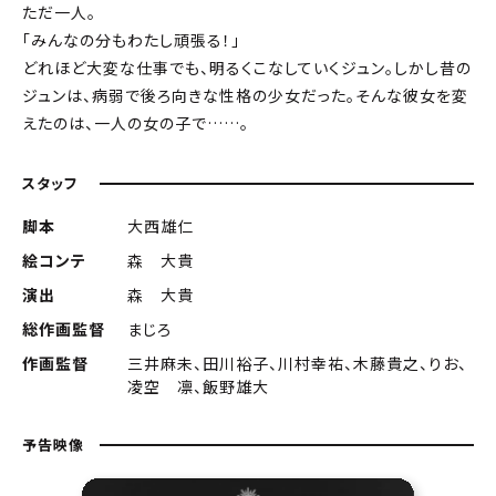
ただ一人。
「みんなの分もわたし頑張る！」
どれほど大変な仕事でも、明るくこなしていくジュン。しかし昔の
ジュンは、病弱で後ろ向きな性格の少女だった。そんな彼女を変
えたのは、一人の女の子で……。
スタッフ
脚本
大西雄仁
絵コンテ
森 大貴
演出
森 大貴
総作画監督
まじろ
作画監督
三井麻未、田川裕子、川村幸祐、木藤貴之、りお、
凌空 凛、飯野雄大
予告映像