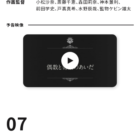
作画監督
小松沙奈、斎藤千恵、森田莉奈、神本兼利、
前田学史、戸髙真希、水野辰哉、監物ケビン雄太
予告映像
07