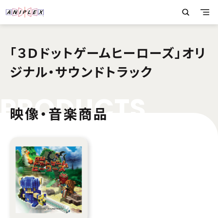
「３Ｄドットゲームヒーローズ」オリ
ジナル・サウンドトラック
P
R
O
D
U
C
T
S
映像・音楽商品