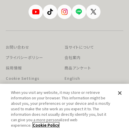
お問い合わせ
当サイトについて
プライバシーポリシー
会社案内
採用情報
商品アンケート
Cookie Settings
English
When you visit any website, it may store or retrieve
information on your browser. This information might be
about you, your preferences or your device and is mostly
used to make the site work as you expect it to. The
information does not usually directly identify you, but it
can give you a more personalized web
このホームページに掲載されている著作物の無断利用を禁じます。
experience.
Cookie Policy