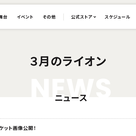
舞台
イベント
その他
公式ストア
スケジュール
３月のライオン
N
E
W
S
ニュース
ャケット画像公開！