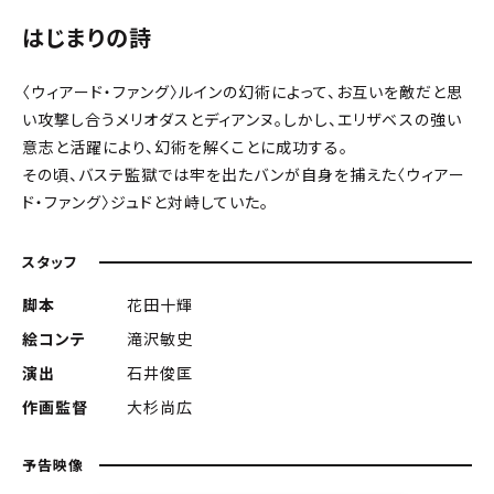
はじまりの詩
〈ウィアード・ファング〉ルインの幻術によって、お互いを敵だと思
い攻撃し合うメリオダスとディアンヌ。しかし、エリザベスの強い
意志と活躍により、幻術を解くことに成功する。
その頃、バステ監獄では牢を出たバンが自身を捕えた〈ウィアー
ド・ファング〉ジュドと対峙していた。
スタッフ
脚本
花田十輝
絵コンテ
滝沢敏史
演出
石井俊匡
作画監督
大杉尚広
予告映像