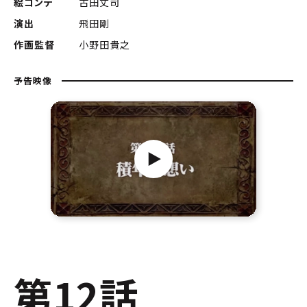
絵コンテ
古田丈司
演出
飛田剛
作画監督
小野田貴之
予告映像
第12話