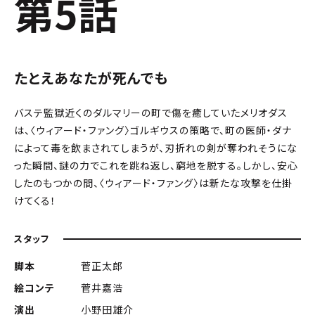
第5話
たとえあなたが死んでも
バステ監獄近くのダルマリーの町で傷を癒していたメリオダス
は、〈ウィアード・ファング〉ゴルギウスの策略で、町の医師・ダナ
によって毒を飲まされてしまうが、刃折れの剣が奪われそうにな
った瞬間、謎の力でこれを跳ね返し、窮地を脱する。しかし、安心
したのもつかの間、〈ウィアード・ファング〉は新たな攻撃を仕掛
けてくる！
スタッフ
脚本
菅正太郎
絵コンテ
菅井嘉浩
演出
小野田雄介