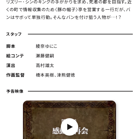
リズリー･シンのキングの手がかりを求め、死者の都を目指す。近
くの町で情報収集のため〈豚の帽子〉亭を営業する一行だが、バ
ンはサボって単独行動。そんなバンを付け狙う人物が…！？
スタッフ
脚本
綾奈ゆにこ
絵コンテ
瀬藤健嗣
演出
高村雄太
作画監督
橋本英樹、津熊健徳
予告映像