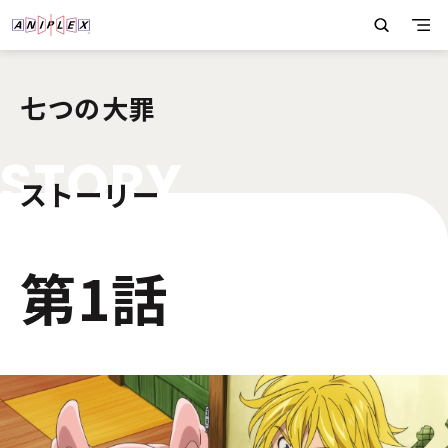
七つの大罪
S
T
O
R
Y
ストーリー
2
第1話