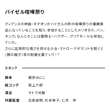
バイゼル喧嘩祭り
ディアンヌの神器・ギデオンがバイゼルの町の喧嘩祭りの優勝賞
品になっていることを知り、参加することにしたメリオダス、バン、
キング。なんとそこには聖騎士・ハウザー、グリアモールも参加し
ていた。
さらに圧倒的な強さを見せる少女・マトローナがマントを脱ぐと
〈豚の帽子〉亭の制服を着ていて！？
スタッフ
脚本
綾奈ゆにこ
絵コンテ
坂上六郎
演出
サトウ光敏
作画監督
北条直明、杉本幸子、仁井 学