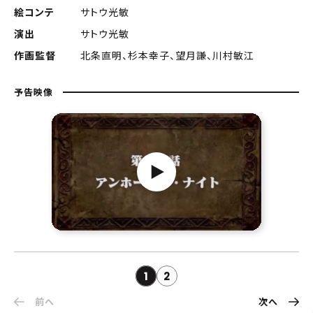
絵コンテ
サトウ光敏
演出
サトウ光敏
作画監督
北条直明、杉本幸子、望月謙、川村敏江
予告映像
1
2
前へ
次へ