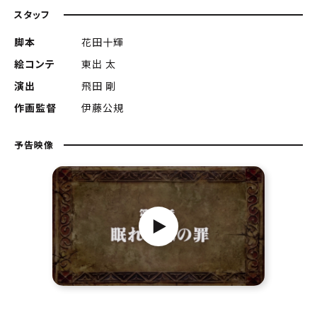
スタッフ
脚本
花田十輝
絵コンテ
東出 太
演出
飛田 剛
作画監督
伊藤公規
予告映像