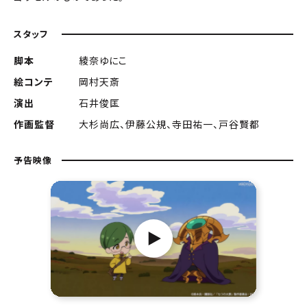
スタッフ
脚本
綾奈ゆにこ
絵コンテ
岡村天斎
演出
石井俊匡
作画監督
大杉尚広、伊藤公規、寺田祐一、戸谷賢都
予告映像