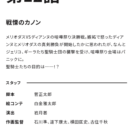
戦慄のカノン
メリオダスVSディアンヌの喧嘩祭り決勝戦。嫉妬で怒ったディア
ンヌとメリオダスの真剣勝負が開始したかに思われたが、なんと
ジェリコ、ギーラたち聖騎士団の襲撃を受け、喧嘩祭り会場はパ
ニックに。
聖騎士たちの目的は──！？
スタッフ
脚本
菅正太郎
絵コンテ
白金雅太郎
演出
岩月甚
作画監督
石川準、道下康太、横田匡史、古住千秋