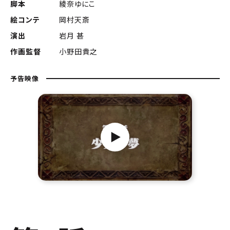
脚本
綾奈ゆにこ
絵コンテ
岡村天斎
演出
岩月 甚
作画監督
小野田貴之
予告映像